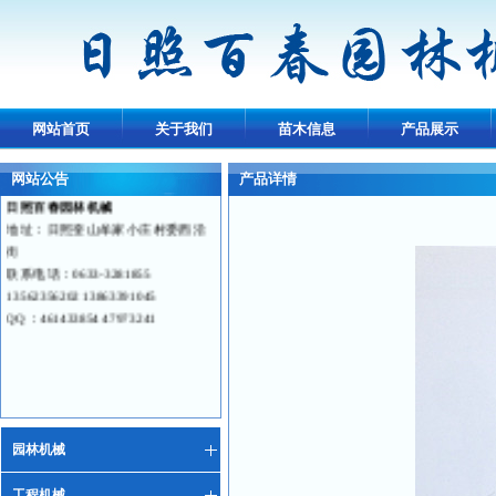
网站首页
关于我们
苗木信息
产品展示
网站公告
产品详情
日照百春园林机械
地址：
日照奎山牟家小庄村委西沿
街
联系电话：0633-3281855
13562356202 13863391045
QQ：461433854 47973241
园林机械
工程机械